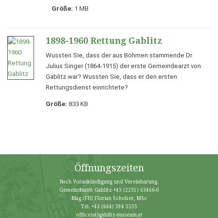
Größe:
1 MB
1898-1960 Rettung Gablitz
Wussten Sie, dass der aus Böhmen stammende Dr.
Julius Singer (1864-1915) der erste Gemeindearzt von
Gablitz war? Wussten Sie, dass er den ersten
Rettungsdienst einrichtete?
Größe:
833 KB
Öffnungszeiten
Nach Vorankündigung und Vereinbarung.
Gemeindeamt Gablitz
+43 (2231) 63466-0
Mag.(FH) Florian Schober, MSc
Tel.
+43 (664) 594 5555
office(at)gablitz-museum.at